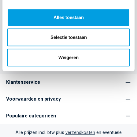
Houd je smartphone altijd veilig en binnen handbereik met de
iDeal of Sweden Universal Phone Wristlet. Deze stijlvolle en
pr…
Meer
Alles toestaan
Eigenschappen
Selectie toestaan
Home
Accessories
Weigeren
Klantenservice
Voorwaarden en privacy
Populaire categorieën
Alle prijzen incl. btw plus
verzendkosten
en eventuele