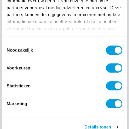
informatie over uw gebruik van onze site met onze
partners voor social media, adverteren en analyse. Deze
Normale prijs:
€ 30,00
partners kunnen deze gegevens combineren met andere
informatie die u aan ze heeft verstrekt of die ze hebben
Prijzen incl. BTW en excl. verzendkosten
verzameld op basis van uw gebruik van hun services.
Producthoeveelheid: Voer de gewenste hoeveelheid i
Toestemmingsselectie
Noodzakelijk
Bestel nu
Voorkeuren
Productnummer:
EAN:
IDSW-33
7340225401200
Statistieken
Merk:
iDeal of Sweden
Marketing
Beschrijving
Details tonen