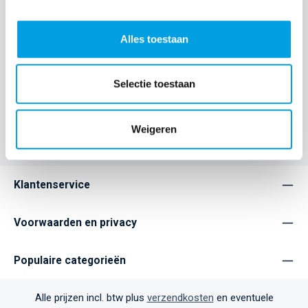
Houd je smartphone altijd veilig en binnen handbereik met de
iDeal of Sweden Universal Phone Wristlet. Deze stijlvolle en
pr…
Meer
Alles toestaan
Eigenschappen
Selectie toestaan
Home
Accessories
Weigeren
Klantenservice
Voorwaarden en privacy
Populaire categorieën
Alle prijzen incl. btw plus
verzendkosten
en eventuele