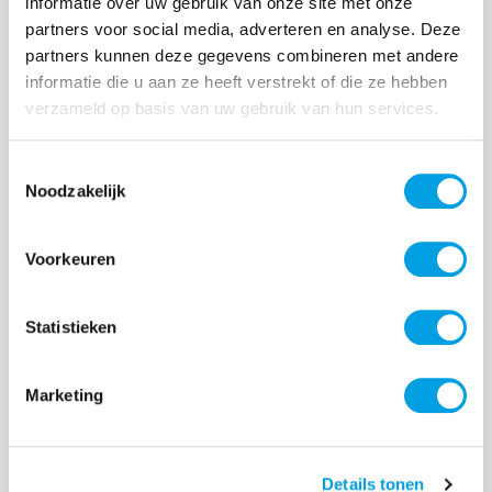
informatie over uw gebruik van onze site met onze
partners voor social media, adverteren en analyse. Deze
Normale prijs:
€ 30,00
partners kunnen deze gegevens combineren met andere
informatie die u aan ze heeft verstrekt of die ze hebben
Prijzen incl. BTW en excl. verzendkosten
verzameld op basis van uw gebruik van hun services.
Producthoeveelheid: Voer de gewenste hoeveelheid i
Toestemmingsselectie
Noodzakelijk
Bestel nu
Voorkeuren
Productnummer:
EAN:
IDCW-524
7340225417430
Statistieken
Merk:
iDeal of Sweden
Marketing
Beschrijving
Details tonen