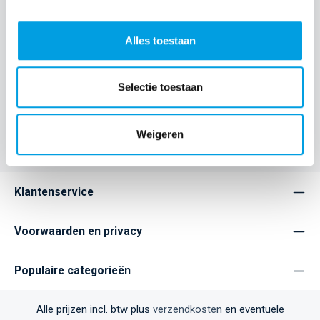
Begin je dag volledig opgeladen met de nieuwe Magnetic
Nightstand Charger. Laad je iPhone 12 of nieuwer, AirPods of
Android-…
Meer
Alles toestaan
Eigenschappen
Selectie toestaan
Home
Opladers
Draadloze opladers
Weigeren
Klantenservice
Voorwaarden en privacy
Populaire categorieën
Alle prijzen incl. btw plus
verzendkosten
en eventuele