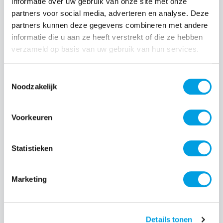
informatie over uw gebruik van onze site met onze
partners voor social media, adverteren en analyse. Deze
Normale prijs:
€ 49,99
partners kunnen deze gegevens combineren met andere
informatie die u aan ze heeft verstrekt of die ze hebben
Prijzen incl. BTW en excl. verzendkosten
verzameld op basis van uw gebruik van hun services.
Producthoeveelheid: Voer de gewenste hoeveelheid i
Toestemmingsselectie
Noodzakelijk
Bestel nu
Voorkeuren
Productnummer:
EAN:
ZESC20B
8720618634818
Statistieken
Merk:
Zens
Marketing
Beschrijving
Details tonen