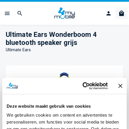
Ga naar de hoofdinhoud
Win
Ultimate Ears Wonderboom 4
bluetooth speaker grijs
Ultimate Ears
Afbeeldingengalerij overslaan
Deze website maakt gebruik van cookies
We gebruiken cookies om content en advertenties te
personaliseren, om functies voor social media te bieden
en om ons websiteverkeer te analyseren. Ook delen we