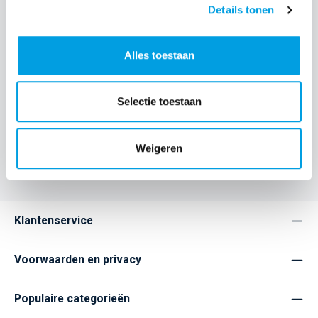
Details tonen
Beschrijving
Ultra draagbare Bluetooth®-speaker met een verrassend
grootser 360°-geluid. Het is helder en diep, en klaar voor 14
Alles toestaan
uur lang…
Meer
Eigenschappen
Selectie toestaan
Weigeren
Home
Service
Populaire categorieën
Audio
Klantenservice
Voorwaarden en privacy
Populaire categorieën