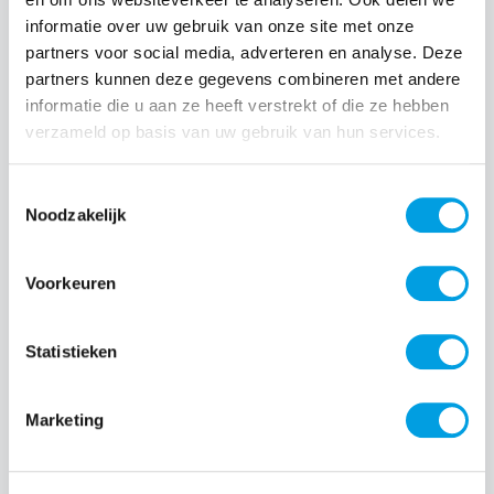
informatie over uw gebruik van onze site met onze
Normale prijs:
partners voor social media, adverteren en analyse. Deze
€ 99,99
partners kunnen deze gegevens combineren met andere
Prijzen incl. BTW en excl. verzendkosten
informatie die u aan ze heeft verstrekt of die ze hebben
verzameld op basis van uw gebruik van hun services.
Producthoeveelheid: Voer de gewenste hoeveelheid i
Toestemmingsselectie
Noodzakelijk
Bestel nu
Voorkeuren
Productnummer:
EAN:
LOG-984-001897
5099206115255
Merk:
Oplader informatie:
Statistieken
Ultimate Ears
7.5 - 15
W
Marketing