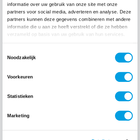
informatie over uw gebruik van onze site met onze
partners voor social media, adverteren en analyse. Deze
Normale prijs:
€ 14,99
partners kunnen deze gegevens combineren met andere
Prijzen incl. BTW en excl. verzendkosten
informatie die u aan ze heeft verstrekt of die ze hebben
verzameld op basis van uw gebruik van hun services.
Producthoeveelheid: Voer de gewenste hoeveelheid i
Toestemmingsselectie
Noodzakelijk
Bestel nu
Voorkeuren
Productnummer:
EAN:
SOSPICP00002
8720574993868
Statistieken
Merk:
SoSkild
Marketing
Beschrijving