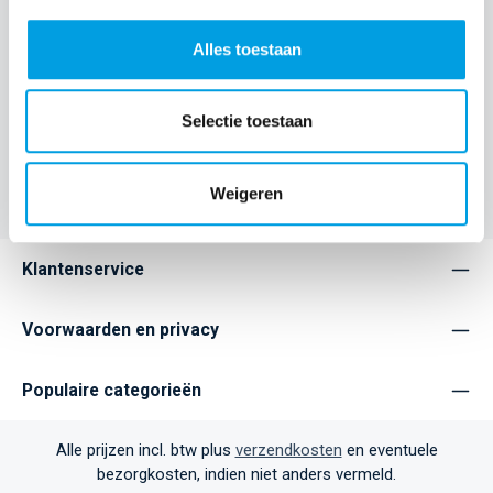
Beschrijving
Ontdek de Defend Heavy Impact Hoes voor de iPhone 17
Alles toestaan
Pro Max, ontworpen om je toestel de ultieme bescherming
te geven. De De…
Meer
Selectie toestaan
Eigenschappen
Weigeren
Klantenservice
Voorwaarden en privacy
Populaire categorieën
Alle prijzen incl. btw plus
verzendkosten
en eventuele
bezorgkosten, indien niet anders vermeld.