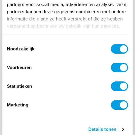
partners voor social media, adverteren en analyse. Deze
partners kunnen deze gegevens combineren met andere
informatie die u aan ze heeft verstrekt of die ze hebben
Normale prijs:
€ 44,99
verzameld op basis van uw gebruik van hun services.
Prijzen incl. BTW en excl. verzendkosten
Toestemmingsselectie
Noodzakelijk
Producthoeveelheid: Voer de gewenste hoeveelheid i
Voorkeuren
Bestel nu
Statistieken
Productnummer:
EAN:
SOSIMP0146
8720574993240
Merk:
Marketing
SoSkild
Details tonen