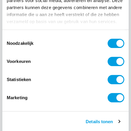
partners voor social media, adverteren en analyse. Deze
partners kunnen deze gegevens combineren met andere
Normale prijs:
informatie die u aan ze heeft verstrekt of die ze hebben
€ 69,99
verzameld op basis van uw gebruik van hun services.
Prijzen incl. BTW en excl. verzendkosten
Toestemmingsselectie
Producthoeveelheid: Voer de gewenste hoeveelheid i
Noodzakelijk
Voorkeuren
Bestel nu
Statistieken
Productnummer:
EAN:
SAMEF-SS947CBEGWW
8806099109516
Merk:
Marketing
Samsung
Details tonen
Beschrijving