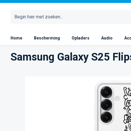
 naar de hoofdinhoud
Ga naar de zoekopdracht
Ga naar de hoofdnavigatie
Home
Bescherming
Opladers
Audio
Acc
Samsung Galaxy S25 Flips
Afbeeldingengalerij overslaan