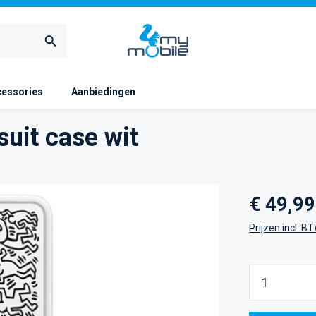
essories
Aanbiedingen
uit case wit
Normale prijs
€ 49,99
Prijzen incl. B
Producth