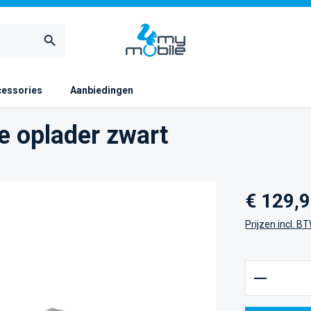
essories
Aanbiedingen
e oplader zwart
Normale prijs
€ 129,
Prijzen incl. B
Producth