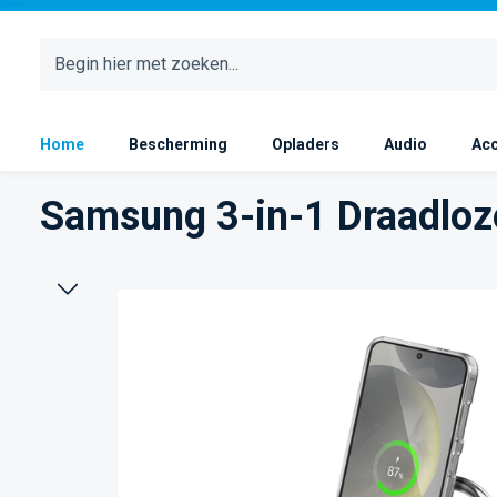
 naar de hoofdinhoud
Ga naar de zoekopdracht
Ga naar de hoofdnavigatie
Home
Bescherming
Opladers
Audio
Acc
Samsung 3-in-1 Draadloz
Afbeeldingengalerij overslaan