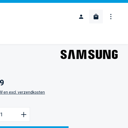
Winkelwagentje
:
99
TW en excl. verzendkosten
oeveelheid: Voer de gewenste hoeveelheid