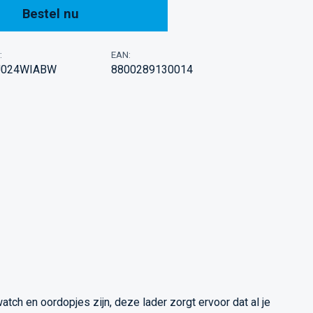
Bestel nu
:
EAN:
024WIABW
8800289130014
tch en oordopjes zijn, deze lader zorgt ervoor dat al je