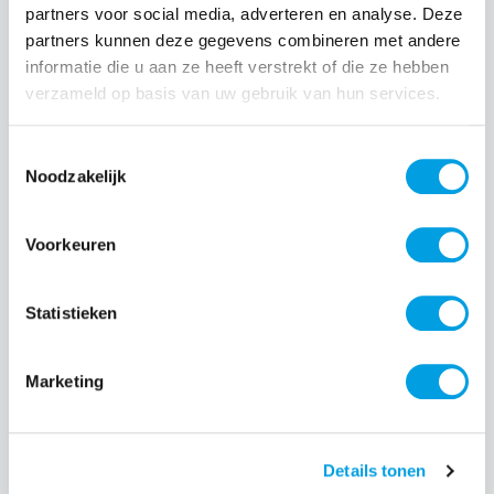
partners voor social media, adverteren en analyse. Deze
Normale prijs:
€ 24,99
partners kunnen deze gegevens combineren met andere
Prijzen incl. BTW en excl. verzendkosten
informatie die u aan ze heeft verstrekt of die ze hebben
verzameld op basis van uw gebruik van hun services.
Producthoeveelheid: Voer de gewenste hoeveelheid i
Toestemmingsselectie
Noodzakelijk
Bestel nu
Voorkeuren
Productnummer:
EAN:
SS-ODIDO-COPPER
8718421374656
Statistieken
Merk:
Odido
Marketing
Beschrijving
Details tonen
De Klik&Klaar hoezen voor de nieuwe Odido Klik&Klaar