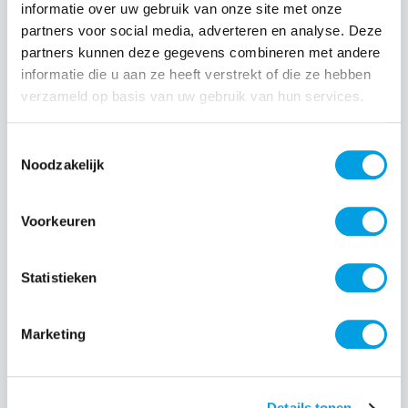
informatie over uw gebruik van onze site met onze
Normale prijs:
€ 99,99
partners voor social media, adverteren en analyse. Deze
Prijzen incl. BTW en excl. verzendkosten
partners kunnen deze gegevens combineren met andere
informatie die u aan ze heeft verstrekt of die ze hebben
verzameld op basis van uw gebruik van hun services.
Producthoeveelheid: Voer de gewenste hoeveelheid i
Toestemmingsselectie
Noodzakelijk
Bestel nu
Voorkeuren
Productnummer:
EAN:
JBL221247
1200130024849
Merk:
Oplader informatie:
Statistieken
JBL
7.5 - 15
W
Marketing
Beschrijving
Details tonen