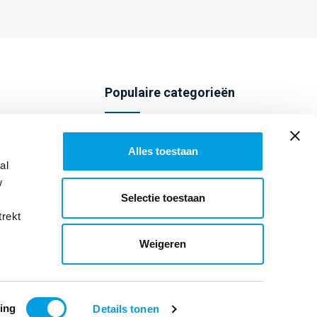
Populaire categorieën
Telefoonhoesjes
Alles toestaan
Screenprotectors
al
w
Audio
Selectie toestaan
trekt
Weigeren
ing
Details tonen
ten
en eventuele bezorgkosten, indien niet anders vermeld.