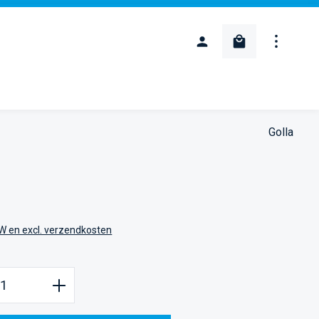
Winkelwagentje
Golla
:
TW en excl. verzendkosten
oeveelheid: Voer de gewenste hoeveelheid