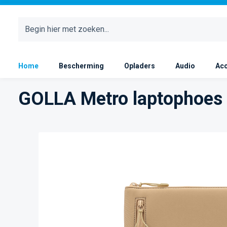
 naar de hoofdinhoud
Ga naar de zoekopdracht
Ga naar de hoofdnavigatie
Home
Bescherming
Opladers
Audio
Acc
GOLLA Metro laptophoes 
Afbeeldingengalerij overslaan