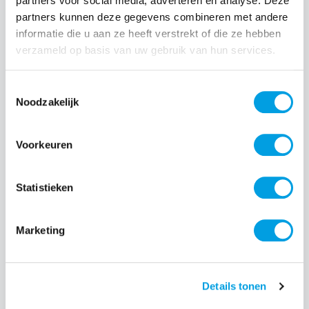
partners voor social media, adverteren en analyse. Deze
partners kunnen deze gegevens combineren met andere
Normale prijs:
€ 39,99
informatie die u aan ze heeft verstrekt of die ze hebben
verzameld op basis van uw gebruik van hun services.
Prijzen incl. BTW en excl. verzendkosten
Toestemmingsselectie
Producthoeveelheid: Voer de gewenste hoeveelheid i
Noodzakelijk
Voorkeuren
Bestel nu
Statistieken
Productnummer:
EAN:
GOL601666
7319926016662
Merk:
Marketing
Golla
Details tonen
Beschrijving