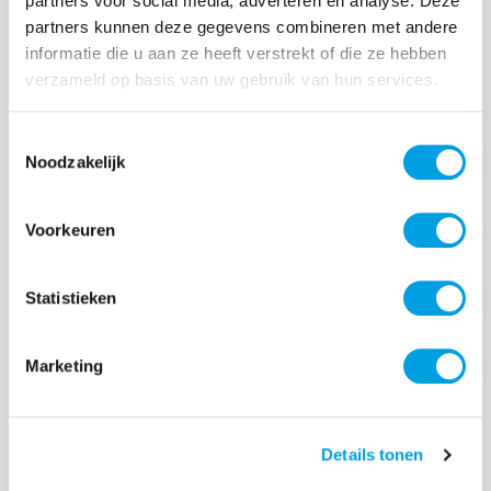
partners voor social media, adverteren en analyse. Deze
partners kunnen deze gegevens combineren met andere
Normale prijs:
€ 39,99
informatie die u aan ze heeft verstrekt of die ze hebben
verzameld op basis van uw gebruik van hun services.
Prijzen incl. BTW en excl. verzendkosten
Toestemmingsselectie
Producthoeveelheid: Voer de gewenste hoeveelheid i
Noodzakelijk
Voorkeuren
Bestel nu
Statistieken
Productnummer:
EAN:
GOL601671
7319926016716
Merk:
Marketing
Golla
Details tonen
Beschrijving