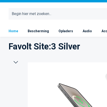
 naar de hoofdinhoud
Ga naar de zoekopdracht
Ga naar de hoofdnavigatie
Home
Bescherming
Opladers
Audio
Acc
Favolt Site:3 Silver
Afbeeldingengalerij overslaan