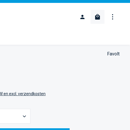
Winkelwagentje
Favolt
:
TW en excl. verzendkosten
oeveelheid: Voer de gewenste hoeveelheid