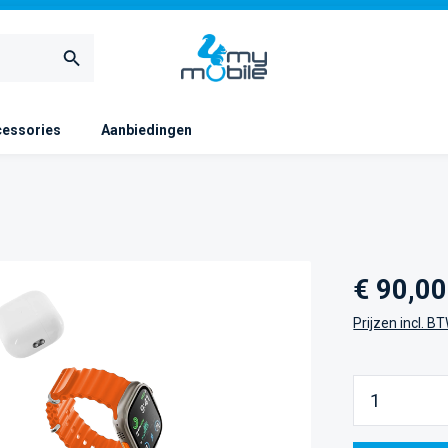
essories
Aanbiedingen
Normale prijs
€ 90,00
Prijzen incl. B
Producth