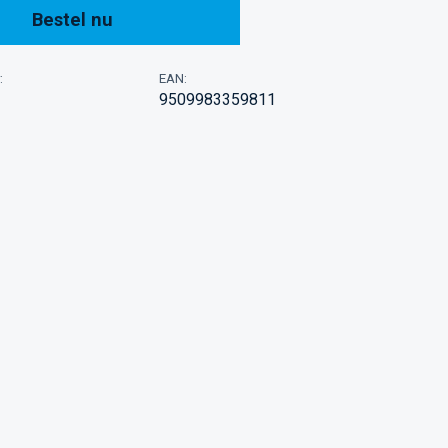
Bestel nu
:
EAN:
9509983359811