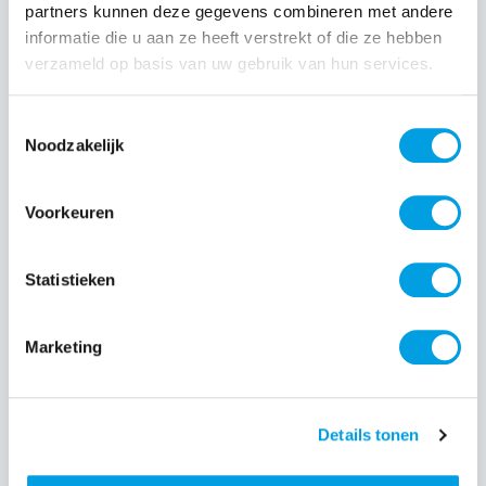
partners kunnen deze gegevens combineren met andere
Normale prijs:
€ 89,99
informatie die u aan ze heeft verstrekt of die ze hebben
Prijzen incl. BTW en excl. verzendkosten
verzameld op basis van uw gebruik van hun services.
Toestemmingsselectie
Producthoeveelheid: Voer de gewenste hoeveelheid i
Noodzakelijk
Bestel nu
Voorkeuren
Productnummer:
EAN:
Statistieken
FB105443
8719773048646
Merk:
Fatboy
Marketing
Beschrijving
Details tonen
Het draadloze witte tafellampje dat je overal mee naar toe