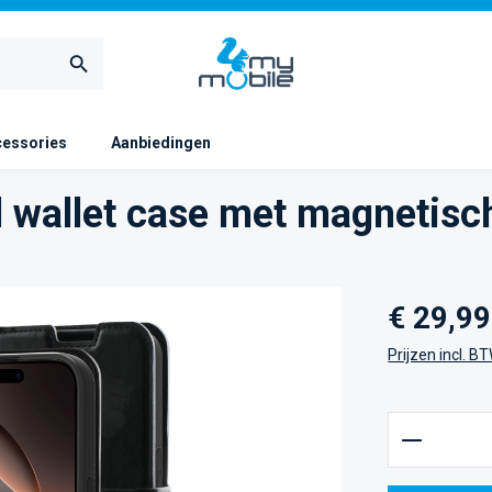
essories
Aanbiedingen
l wallet case met magnetisc
Normale prijs
€ 29,99
Prijzen incl. B
Producth