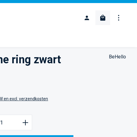
Winkelwagentje
he ring zwart
BeHello
:
TW en excl. verzendkosten
oeveelheid: Voer de gewenste hoeveelheid