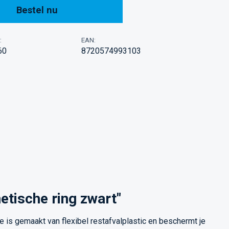
Bestel nu
:
EAN:
60
8720574993103
etische ring zwart"
is gemaakt van flexibel restafvalplastic en beschermt je