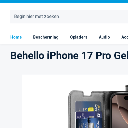
 naar de hoofdinhoud
Ga naar de zoekopdracht
Ga naar de hoofdnavigatie
Home
Bescherming
Opladers
Audio
Acc
Behello iPhone 17 Pro Ge
Afbeeldingengalerij overslaan