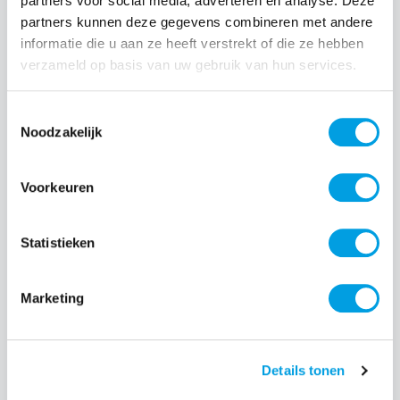
partners voor social media, adverteren en analyse. Deze
partners kunnen deze gegevens combineren met andere
Normale prijs:
€ 34,99
informatie die u aan ze heeft verstrekt of die ze hebben
verzameld op basis van uw gebruik van hun services.
Prijzen incl. BTW en excl. verzendkosten
Toestemmingsselectie
Producthoeveelheid: Voer de gewenste hoeveelheid i
Noodzakelijk
Voorkeuren
Bestel nu
Statistieken
Productnummer:
EAN:
BEHGAD00048
8720574993257
Merk:
Marketing
BeHello
Details tonen
Beschrijving