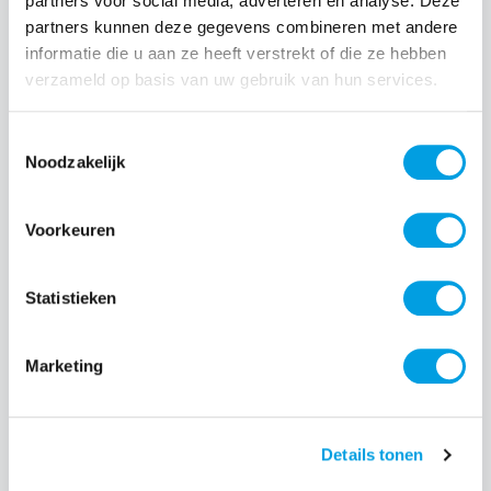
partners voor social media, adverteren en analyse. Deze
partners kunnen deze gegevens combineren met andere
Normale prijs:
€ 27,99
informatie die u aan ze heeft verstrekt of die ze hebben
verzameld op basis van uw gebruik van hun services.
Prijzen incl. BTW en excl. verzendkosten
Toestemmingsselectie
Producthoeveelheid: Voer de gewenste hoeveelheid i
Noodzakelijk
Voorkeuren
Bestel nu
Statistieken
Productnummer:
EAN:
BEHGEC00434
8720574993608
Merk:
Marketing
BeHello
Details tonen
Beschrijving