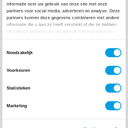
informatie over uw gebruik van onze site met onze
partners voor social media, adverteren en analyse. Deze
Normale prijs:
€ 27,00
partners kunnen deze gegevens combineren met andere
Prijzen incl. BTW en excl. verzendkosten
informatie die u aan ze heeft verstrekt of die ze hebben
verzameld op basis van uw gebruik van hun services.
Producthoeveelheid: Voer de gewenste hoeveelheid i
Toestemmingsselectie
Noodzakelijk
Bestel nu
Voorkeuren
Productnummer:
EAN:
BEHWAL00348
8720574992236
Statistieken
Merk:
BeHello
Marketing
Beschrijving