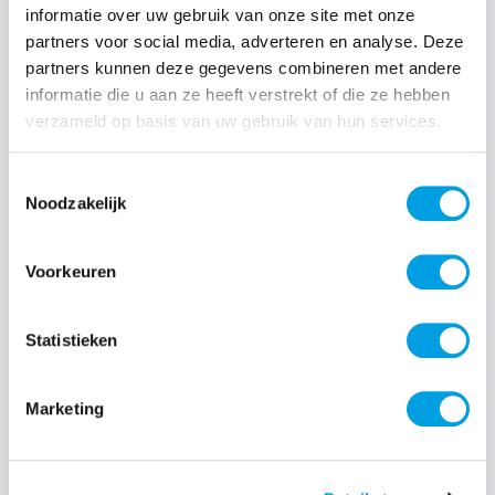
informatie over uw gebruik van onze site met onze
partners voor social media, adverteren en analyse. Deze
Normale prijs:
€ 24,99
partners kunnen deze gegevens combineren met andere
Prijzen incl. BTW en excl. verzendkosten
informatie die u aan ze heeft verstrekt of die ze hebben
verzameld op basis van uw gebruik van hun services.
Producthoeveelheid: Voer de gewenste hoeveelheid i
Toestemmingsselectie
Noodzakelijk
Bestel nu
Voorkeuren
Productnummer:
EAN:
BEHTEM00380
8720574993431
Statistieken
Merk:
BeHello
Marketing
Beschrijving