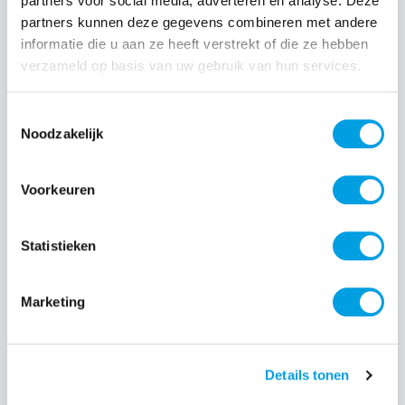
partners voor social media, adverteren en analyse. Deze
partners kunnen deze gegevens combineren met andere
Normale prijs:
€ 79,99
informatie die u aan ze heeft verstrekt of die ze hebben
verzameld op basis van uw gebruik van hun services.
Prijzen incl. BTW en excl. verzendkosten
Toestemmingsselectie
Producthoeveelheid: Voer de gewenste hoeveelheid i
Noodzakelijk
Voorkeuren
Bestel nu
Statistieken
Productnummer:
EAN:
BEHGAD00046
8720574992021
Merk:
Marketing
BeHello
Details tonen
Beschrijving